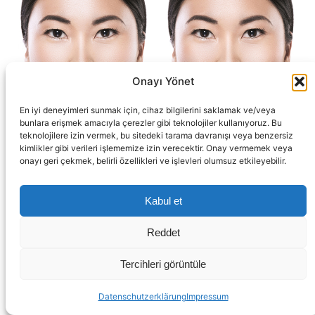
Onayı Yönet
En iyi deneyimleri sunmak için, cihaz bilgilerini saklamak ve/veya
bunlara erişmek amacıyla çerezler gibi teknolojiler kullanıyoruz. Bu
Bichat-Fett entfernen
teknolojilere izin vermek, bu sitedeki tarama davranışı veya benzersiz
kimlikler gibi verileri işlememize izin verecektir. Onay vermemek veya
Bichektomie für ein schmaleres Gesicht.
onayı geri çekmek, belirli özellikleri ve işlevleri olumsuz etkileyebilir.
Weiterlesen
Kabul et
Reddet
Tercihleri görüntüle
Termin
Nachricht
Datenschutzerklärung
Impressum