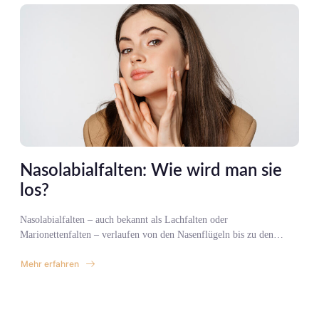
Presse!
Nasolabialfalten: Wie wird man sie
los?
Nasolabialfalten – auch bekannt als Lachfalten oder
Marionettenfalten – verlaufen von den Nasenflügeln bis zu den…
Mehr erfahren
about
Nasolabialfalten:
Wie
wird
man
sie
los?