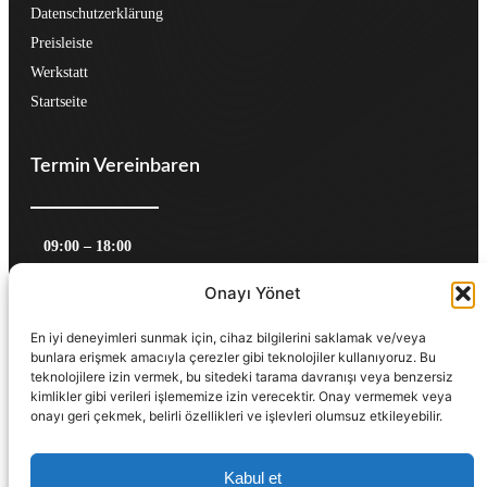
Datenschutzerklärung
Preisleiste
Werkstatt
Startseite
Termin Vereinbaren
09:00 – 18:00
Montag, Mittwoch, Freitag
Onayı Yönet
10:00 – 19:00 
Dienstag, Donnerstag
Variabel Zeiten
En iyi deneyimleri sunmak için, cihaz bilgilerini saklamak ve/veya
bunlara erişmek amacıyla çerezler gibi teknolojiler kullanıyoruz. Bu
Samstag
teknolojilere izin vermek, bu sitedeki tarama davranışı veya benzersiz
kimlikler gibi verileri işlememize izin verecektir. Onay vermemek veya
onayı geri çekmek, belirli özellikleri ve işlevleri olumsuz etkileyebilir.
Rufen Sie uns noch heute an!
030 5199969 08
Kabul et