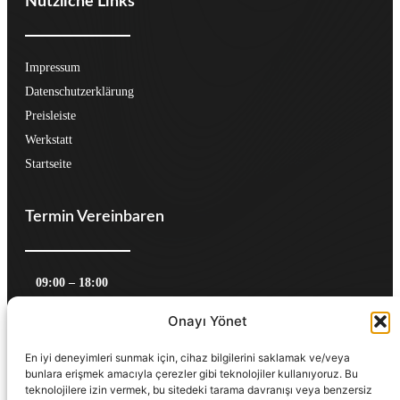
Nützliche Links
Impressum
Datenschutzerklärung
Preisleiste
Werkstatt
Startseite
Termin Vereinbaren
09:00 – 18:00
Montag, Mittwoch, Freitag
Onayı Yönet
10:00 – 19:00 
Dienstag, Donnerstag
Variabel Zeiten
En iyi deneyimleri sunmak için, cihaz bilgilerini saklamak ve/veya
bunlara erişmek amacıyla çerezler gibi teknolojiler kullanıyoruz. Bu
Samstag
teknolojilere izin vermek, bu sitedeki tarama davranışı veya benzersiz