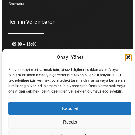
Startseite
Termin Vereinbaren
09:00 – 18:00
Montag, Mittwoch, Freitag
Onayı Yönet
10:00 – 19:00 
Dienstag, Donnerstag
Variabel Zeiten
En iyi deneyimleri sunmak için, cihaz bilgilerini saklamak ve/veya
bunlara erişmek amacıyla çerezler gibi teknolojiler kullanıyoruz. Bu
Samstag
teknolojilere izin vermek, bu sitedeki tarama davranışı veya benzersiz
kimlikler gibi verileri işlememize izin verecektir. Onay vermemek veya
onayı geri çekmek, belirli özellikleri ve işlevleri olumsuz etkileyebilir.
Rufen Sie uns noch heute an!
030 5199969 08
Kabul et
Reddet
Website by
Digimark GmbH
.